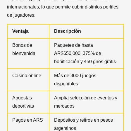
internacionales, lo que permite cubrir distintos perfiles
de jugadores.
Ventaja
Descripción
Bonos de
Paquetes de hasta
bienvenida
AR$650.000, 375% de
bonificación y 450 giros gratis
Casino online
Más de 3000 juegos
disponibles
Apuestas
Amplia selección de eventos y
deportivas
mercados
Pagos en ARS
Depósitos y retiros en pesos
argentinos