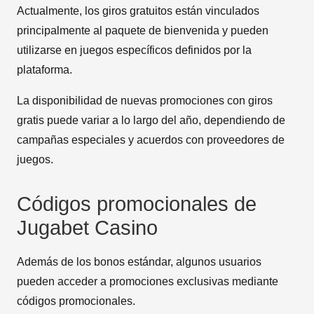
Actualmente, los giros gratuitos están vinculados
principalmente al paquete de bienvenida y pueden
utilizarse en juegos específicos definidos por la
plataforma.
La disponibilidad de nuevas promociones con giros
gratis puede variar a lo largo del año, dependiendo de
campañas especiales y acuerdos con proveedores de
juegos.
Códigos promocionales de
Jugabet Casino
Además de los bonos estándar, algunos usuarios
pueden acceder a promociones exclusivas mediante
códigos promocionales.