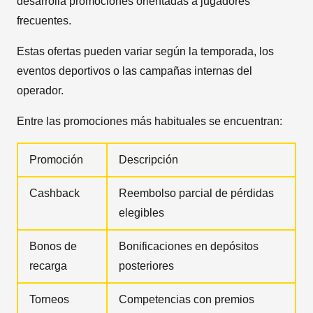
desarrolla promociones orientadas a jugadores
frecuentes.
Estas ofertas pueden variar según la temporada, los
eventos deportivos o las campañas internas del
operador.
Entre las promociones más habituales se encuentran:
Promoción
Descripción
Cashback
Reembolso parcial de pérdidas
elegibles
Bonos de
Bonificaciones en depósitos
recarga
posteriores
Torneos
Competencias con premios