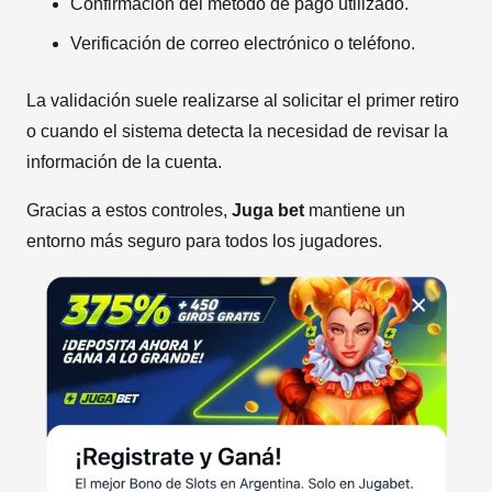
Confirmación del método de pago utilizado.
Verificación de correo electrónico o teléfono.
La validación suele realizarse al solicitar el primer retiro
o cuando el sistema detecta la necesidad de revisar la
información de la cuenta.
Gracias a estos controles,
Juga bet
mantiene un
entorno más seguro para todos los jugadores.