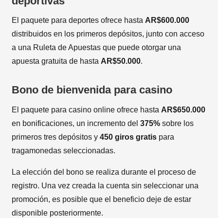
deportivas
El paquete para deportes ofrece hasta
AR$600.000
distribuidos en los primeros depósitos, junto con acceso
a una Ruleta de Apuestas que puede otorgar una
apuesta gratuita de hasta
AR$50.000
.
Bono de bienvenida para casino
El paquete para casino online ofrece hasta
AR$650.000
en bonificaciones, un incremento del
375%
sobre los
primeros tres depósitos y
450 giros gratis
para
tragamonedas seleccionadas.
La elección del bono se realiza durante el proceso de
registro. Una vez creada la cuenta sin seleccionar una
promoción, es posible que el beneficio deje de estar
disponible posteriormente.