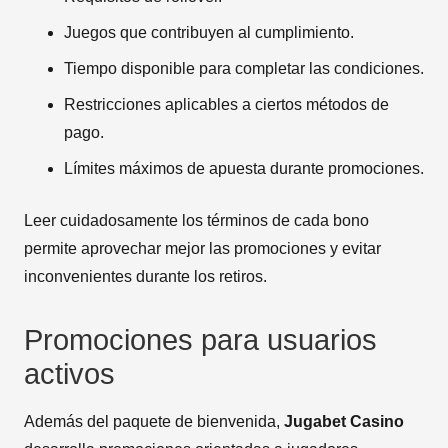
Juegos que contribuyen al cumplimiento.
Tiempo disponible para completar las condiciones.
Restricciones aplicables a ciertos métodos de
pago.
Límites máximos de apuesta durante promociones.
Leer cuidadosamente los términos de cada bono
permite aprovechar mejor las promociones y evitar
inconvenientes durante los retiros.
Promociones para usuarios
activos
Además del paquete de bienvenida,
Jugabet Casino