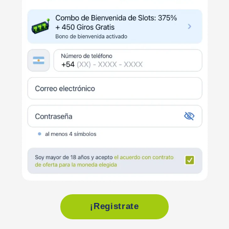
¡Registrate