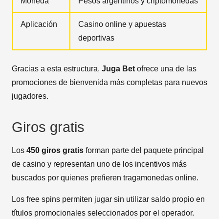
Moneda
Pesos argentinos y criptomonedas
Aplicación
Casino online y apuestas
deportivas
Gracias a esta estructura,
Juga Bet
ofrece una de las
promociones de bienvenida más completas para nuevos
jugadores.
Giros gratis
Los
450 giros gratis
forman parte del paquete principal
de casino y representan uno de los incentivos más
buscados por quienes prefieren tragamonedas online.
Los free spins permiten jugar sin utilizar saldo propio en
títulos promocionales seleccionados por el operador.