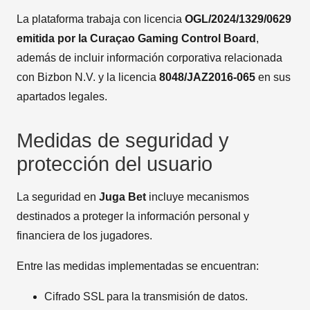
La plataforma trabaja con licencia
OGL/2024/1329/0629
emitida por la Curaçao Gaming Control Board
,
además de incluir información corporativa relacionada
con Bizbon N.V. y la licencia
8048/JAZ2016-065
en sus
apartados legales.
Medidas de seguridad y
protección del usuario
La seguridad en
Juga Bet
incluye mecanismos
destinados a proteger la información personal y
financiera de los jugadores.
Entre las medidas implementadas se encuentran:
Cifrado SSL para la transmisión de datos.