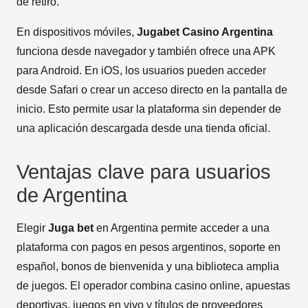
de retiro.
En dispositivos móviles,
Jugabet Casino Argentina
funciona desde navegador y también ofrece una APK
para Android. En iOS, los usuarios pueden acceder
desde Safari o crear un acceso directo en la pantalla de
inicio. Esto permite usar la plataforma sin depender de
una aplicación descargada desde una tienda oficial.
Ventajas clave para usuarios
de Argentina
Elegir
Juga bet
en Argentina permite acceder a una
plataforma con pagos en pesos argentinos, soporte en
español, bonos de bienvenida y una biblioteca amplia
de juegos. El operador combina casino online, apuestas
deportivas, juegos en vivo y títulos de proveedores