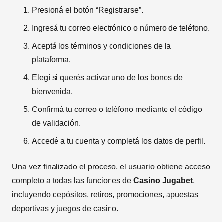
Presioná el botón “Registrarse”.
Ingresá tu correo electrónico o número de teléfono.
Aceptá los términos y condiciones de la
plataforma.
Elegí si querés activar uno de los bonos de
bienvenida.
Confirmá tu correo o teléfono mediante el código
de validación.
Accedé a tu cuenta y completá los datos de perfil.
Una vez finalizado el proceso, el usuario obtiene acceso
completo a todas las funciones de
Casino Jugabet
,
incluyendo depósitos, retiros, promociones, apuestas
deportivas y juegos de casino.