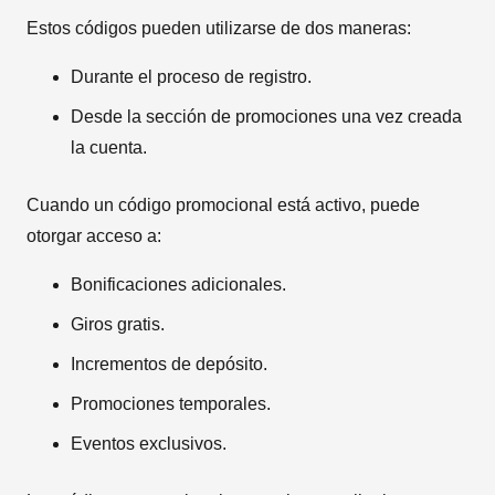
Estos códigos pueden utilizarse de dos maneras:
Durante el proceso de registro.
Desde la sección de promociones una vez creada
la cuenta.
Cuando un código promocional está activo, puede
otorgar acceso a:
Bonificaciones adicionales.
Giros gratis.
Incrementos de depósito.
Promociones temporales.
Eventos exclusivos.