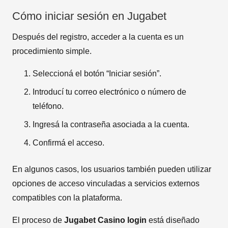
Cómo iniciar sesión en Jugabet
Después del registro, acceder a la cuenta es un
procedimiento simple.
Seleccioná el botón “Iniciar sesión”.
Introducí tu correo electrónico o número de
teléfono.
Ingresá la contraseña asociada a la cuenta.
Confirmá el acceso.
En algunos casos, los usuarios también pueden utilizar
opciones de acceso vinculadas a servicios externos
compatibles con la plataforma.
El proceso de
Jugabet Casino login
está diseñado