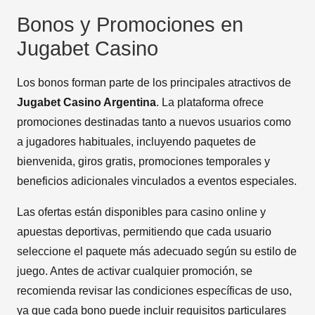
Bonos y Promociones en
Jugabet Casino
Los bonos forman parte de los principales atractivos de
Jugabet Casino Argentina
. La plataforma ofrece
promociones destinadas tanto a nuevos usuarios como
a jugadores habituales, incluyendo paquetes de
bienvenida, giros gratis, promociones temporales y
beneficios adicionales vinculados a eventos especiales.
Las ofertas están disponibles para casino online y
apuestas deportivas, permitiendo que cada usuario
seleccione el paquete más adecuado según su estilo de
juego. Antes de activar cualquier promoción, se
recomienda revisar las condiciones específicas de uso,
ya que cada bono puede incluir requisitos particulares