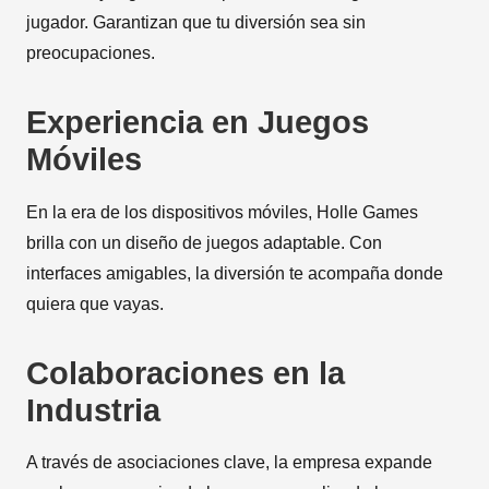
jugador. Garantizan que tu diversión sea sin
preocupaciones.
Experiencia en Juegos
Móviles
En la era de los dispositivos móviles, Holle Games
brilla con un diseño de juegos adaptable. Con
interfaces amigables, la diversión te acompaña donde
quiera que vayas.
Colaboraciones en la
Industria
A través de asociaciones clave, la empresa expande