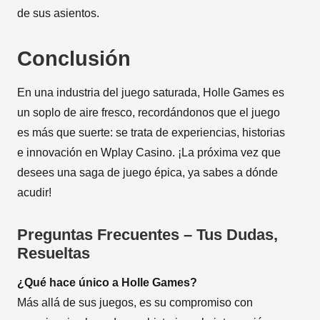
de sus asientos.
Conclusión
En una industria del juego saturada, Holle Games es
un soplo de aire fresco, recordándonos que el juego
es más que suerte: se trata de experiencias, historias
e innovación en Wplay Casino. ¡La próxima vez que
desees una saga de juego épica, ya sabes a dónde
acudir!
Preguntas Frecuentes – Tus Dudas,
Resueltas
¿Qué hace único a Holle Games?
Más allá de sus juegos, es su compromiso con