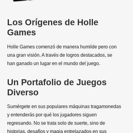
Los Orígenes de Holle
Games
Holle Games comenzó de manera humilde pero con
una gran visión. A través de logros destacados, se
han ganado un lugar en el mundo del juego.
Un Portafolio de Juegos
Diverso
Sumérgete en sus populares máquinas tragamonedas
y entenderás por qué los jugadores siguen
regresando. No se trata solo de suerte, sino de
historias, desafíos y magia entrelazados en sus