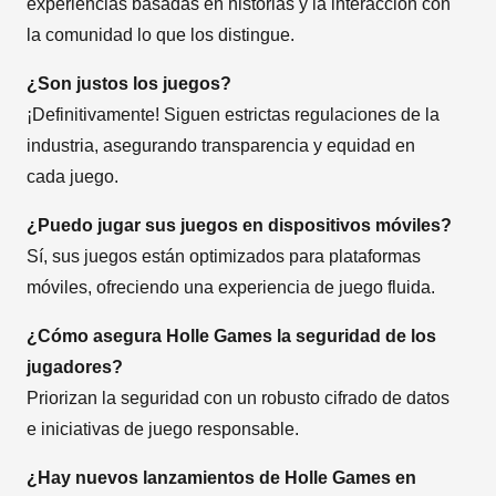
experiencias basadas en historias y la interacción con
la comunidad lo que los distingue.
¿Son justos los juegos?
¡Definitivamente! Siguen estrictas regulaciones de la
industria, asegurando transparencia y equidad en
cada juego.
¿Puedo jugar sus juegos en dispositivos móviles?
Sí, sus juegos están optimizados para plataformas
móviles, ofreciendo una experiencia de juego fluida.
¿Cómo asegura Holle Games la seguridad de los
jugadores?
Priorizan la seguridad con un robusto cifrado de datos
e iniciativas de juego responsable.
¿Hay nuevos lanzamientos de Holle Games en