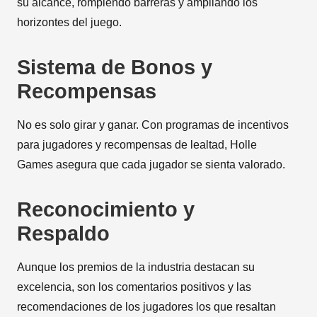
su alcance, rompiendo barreras y ampliando los
horizontes del juego.
Sistema de Bonos y
Recompensas
No es solo girar y ganar. Con programas de incentivos
para jugadores y recompensas de lealtad, Holle
Games asegura que cada jugador se sienta valorado.
Reconocimiento y
Respaldo
Aunque los premios de la industria destacan su
excelencia, son los comentarios positivos y las
recomendaciones de los jugadores los que resaltan