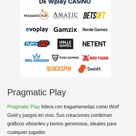
Pragmatic Play
Pragmatic Play
lidera con tragamonedas como
Wolf
Gold
y juegos en vivo. Sus creaciones combinan
gráficos vibrantes y bonos generosos, ideales para
cualquier jugador.