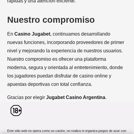
rápidas y una atención eficiente.
Nuestro compromiso
En
Casino
Jugabet
, continuamos desarrollando
nuevas funciones, incorporando proveedores de primer
nivel y mejorando la experiencia de nuestros usuarios.
Nuestro compromiso es ofrecer una plataforma
moderna, segura y orientada al entretenimiento, donde
los jugadores puedan disfrutar de casino online y
apuestas deportivas con total confianza.
Gracias por elegir
Jugabet Casino Argentina
.
Este sitio web no opera como un casino, no realiza ni organiza juegos de azar con