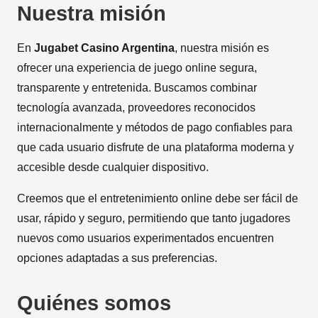
Nuestra misión
En
Jugabet Casino Argentina
, nuestra misión es
ofrecer una experiencia de juego online segura,
transparente y entretenida. Buscamos combinar
tecnología avanzada, proveedores reconocidos
internacionalmente y métodos de pago confiables para
que cada usuario disfrute de una plataforma moderna y
accesible desde cualquier dispositivo.
Creemos que el entretenimiento online debe ser fácil de
usar, rápido y seguro, permitiendo que tanto jugadores
nuevos como usuarios experimentados encuentren
opciones adaptadas a sus preferencias.
Quiénes somos