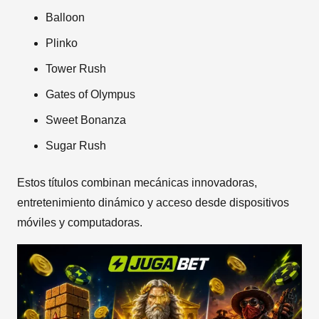
Balloon
Plinko
Tower Rush
Gates of Olympus
Sweet Bonanza
Sugar Rush
Estos títulos combinan mecánicas innovadoras,
entretenimiento dinámico y acceso desde dispositivos
móviles y computadoras.