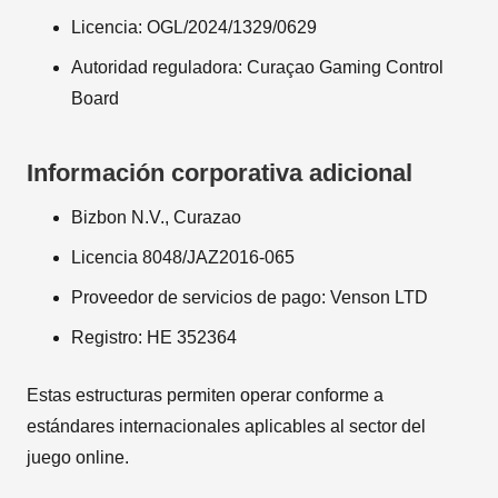
Licencia: OGL/2024/1329/0629
Autoridad reguladora: Curaçao Gaming Control
Board
Información corporativa adicional
Bizbon N.V., Curazao
Licencia 8048/JAZ2016-065
Proveedor de servicios de pago: Venson LTD
Registro: HE 352364
Estas estructuras permiten operar conforme a
estándares internacionales aplicables al sector del
juego online.