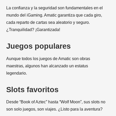
La confianza y la seguridad son fundamentales en el
mundo del iGaming. Amatic garantiza que cada giro,
cada reparto de cartas sea aleatorio y seguro.
¿Tranquilidad? ¡Garantizada!
Juegos populares
Aunque todos los juegos de Amatic son obras
maestras, algunos han alcanzado un estatus
legendario.
Slots favoritos
Desde “Book of Aztec” hasta “Wolf Moon”, sus slots no
son solo juegos, son viajes. ¿Listo para la aventura?