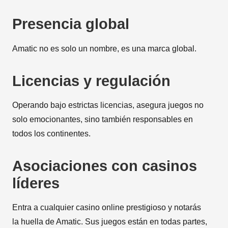
Presencia global
Amatic no es solo un nombre, es una marca global.
Licencias y regulación
Operando bajo estrictas licencias, asegura juegos no
solo emocionantes, sino también responsables en
todos los continentes.
Asociaciones con casinos
líderes
Entra a cualquier casino online prestigioso y notarás
la huella de Amatic. Sus juegos están en todas partes,