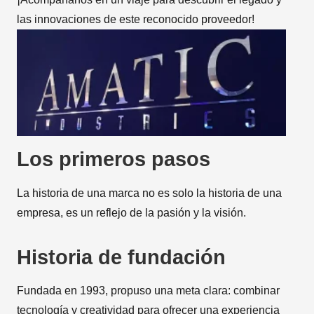
las innovaciones de este reconocido proveedor!
Los primeros pasos
La historia de una marca no es solo la historia de una
empresa, es un reflejo de la pasión y la visión.
Historia de fundación
Fundada en 1993, propuso una meta clara: combinar
tecnología y creatividad para ofrecer una experiencia