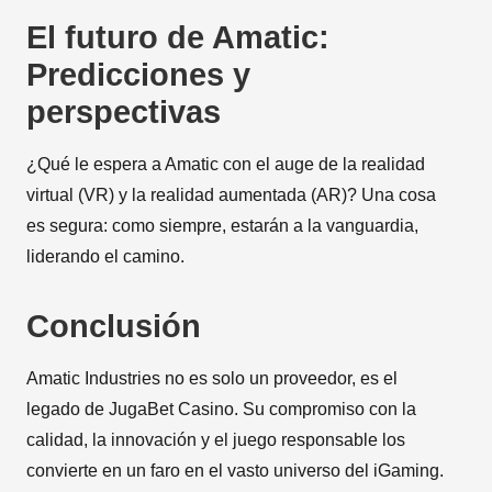
El futuro de Amatic:
Predicciones y
perspectivas
¿Qué le espera a Amatic con el auge de la realidad
virtual (VR) y la realidad aumentada (AR)? Una cosa
es segura: como siempre, estarán a la vanguardia,
liderando el camino.
Conclusión
Amatic Industries no es solo un proveedor, es el
legado de JugaBet Casino. Su compromiso con la
calidad, la innovación y el juego responsable los
convierte en un faro en el vasto universo del iGaming.