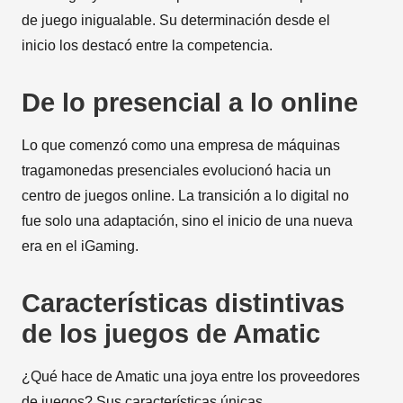
de juego inigualable. Su determinación desde el
inicio los destacó entre la competencia.
De lo presencial a lo online
Lo que comenzó como una empresa de máquinas
tragamonedas presenciales evolucionó hacia un
centro de juegos online. La transición a lo digital no
fue solo una adaptación, sino el inicio de una nueva
era en el iGaming.
Características distintivas
de los juegos de Amatic
¿Qué hace de Amatic una joya entre los proveedores
de juegos? Sus características únicas.