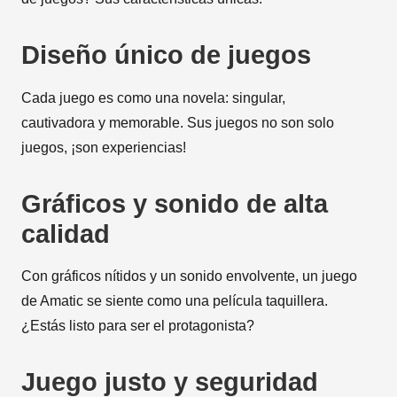
Diseño único de juegos
Cada juego es como una novela: singular,
cautivadora y memorable. Sus juegos no son solo
juegos, ¡son experiencias!
Gráficos y sonido de alta
calidad
Con gráficos nítidos y un sonido envolvente, un juego
de Amatic se siente como una película taquillera.
¿Estás listo para ser el protagonista?
Juego justo y seguridad