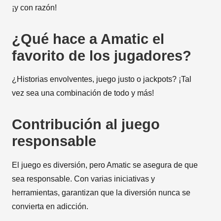
¡y con razón!
¿Qué hace a Amatic el
favorito de los jugadores?
¿Historias envolventes, juego justo o jackpots? ¡Tal
vez sea una combinación de todo y más!
Contribución al juego
responsable
El juego es diversión, pero Amatic se asegura de que
sea responsable. Con varias iniciativas y
herramientas, garantizan que la diversión nunca se
convierta en adicción.